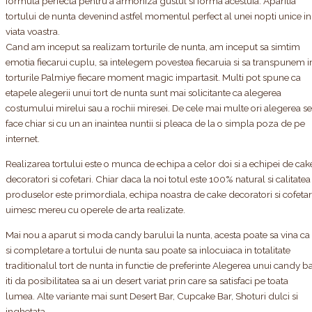
formula perfecta pentru a armoniza gustul si forma acestuia. Aparitia
tortului de nunta devenind astfel momentul perfect al unei nopti unice in
viata voastra.
Cand am inceput sa realizam torturile de nunta, am inceput sa simtim
emotia fiecarui cuplu, sa intelegem povestea fiecaruia si sa transpunem i
torturile Palmiye fiecare moment magic impartasit. Multi pot spune ca
etapele alegerii unui tort de nunta sunt mai solicitante ca alegerea
costumului mirelui sau a rochii miresei. De cele mai multe ori alegerea se
face chiar si cu un an inaintea nuntii si pleaca de la o simpla poza de pe
internet.
Realizarea tortului este o munca de echipa a celor doi si a echipei de cak
decoratori si cofetari. Chiar daca la noi totul este 100% natural si calitatea
produselor este primordiala, echipa noastra de cake decoratori si cofetar
uimesc mereu cu operele de arta realizate.
Mai nou a aparut si moda candy barului la nunta, acesta poate sa vina ca
si completare a tortului de nunta sau poate sa inlocuiaca in totalitate
traditionalul tort de nunta in functie de preferinte Alegerea unui candy b
iti da posibilitatea sa ai un desert variat prin care sa satisfaci pe toata
lumea. Alte variante mai sunt Desert Bar, Cupcake Bar, Shoturi dulci si
inghetata