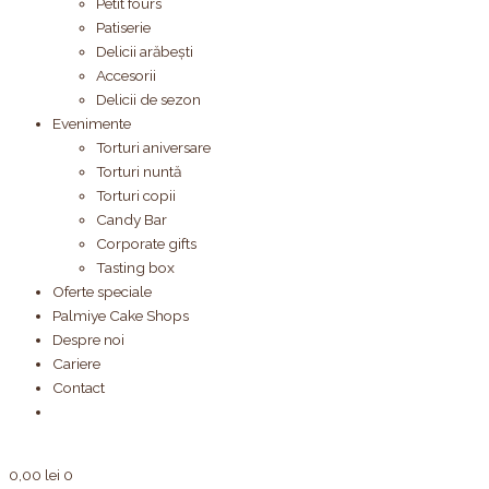
Petit fours
Patiserie
Delicii arăbești
Accesorii
Delicii de sezon
Evenimente
Torturi aniversare
Torturi nuntă
Torturi copii
Candy Bar
Corporate gifts
Tasting box
Oferte speciale
Palmiye Cake Shops
Despre noi
Cariere
Contact
0,00
lei
0