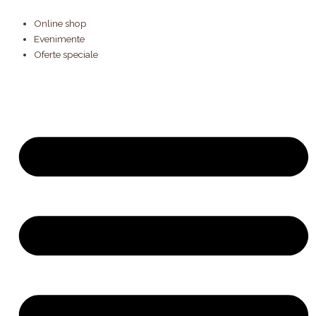
Products
Skip
search
to
Online shop
content
Evenimente
Oferte speciale