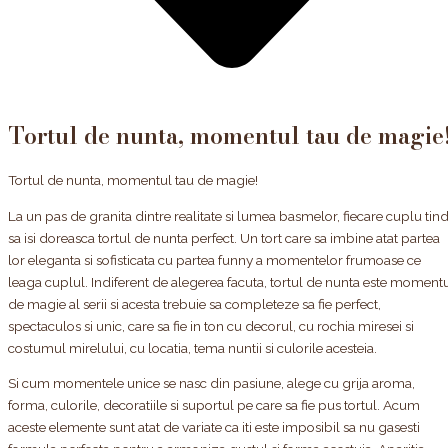
Tortul de nunta, momentul tau de magie
Tortul de nunta, momentul tau de magie!
La un pas de granita dintre realitate si lumea basmelor, fiecare cuplu tin
sa isi doreasca tortul de nunta perfect. Un tort care sa imbine atat partea
lor eleganta si sofisticata cu partea funny a momentelor frumoase ce
leaga cuplul. Indiferent de alegerea facuta, tortul de nunta este moment
de magie al serii si acesta trebuie sa completeze sa fie perfect,
spectaculos si unic, care sa fie in ton cu decorul, cu rochia miresei si
costumul mirelului, cu locatia, tema nuntii si culorile acesteia.
Si cum momentele unice se nasc din pasiune, alege cu grija aroma,
forma, culorile, decoratiile si suportul pe care sa fie pus tortul. Acum
aceste elemente sunt atat de variate ca iti este imposibil sa nu gasesti