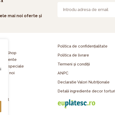
ele mai noi oferte și
asă
Politica de confidențialitate
line Shop
Politica de livrare
enimente
Termeni și condiții
erte speciale
i
spre noi
ANPC
riere
Declaratie Valori Nutriționale
og
Detalii ingrediente decor tortur
dia
ntact