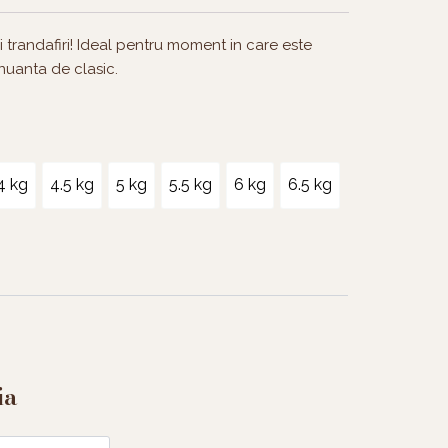
i trandafiri! Ideal pentru moment in care este
nuanta de clasic.
4 kg
4.5 kg
5 kg
5.5 kg
6 kg
6.5 kg
ia