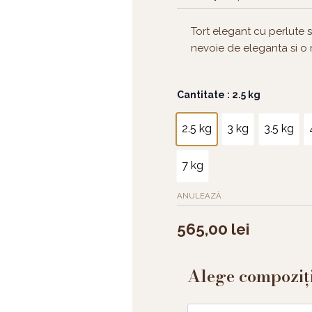
Tort elegant cu perlute s
nevoie de eleganta si o 
Cantitate
Cantitate
: 2.5 kg
Tort
elegant
2.5 kg
3 kg
3.5 kg
cu
perlute
7 kg
ANULEAZĂ
565,00
lei
Alege compoziț