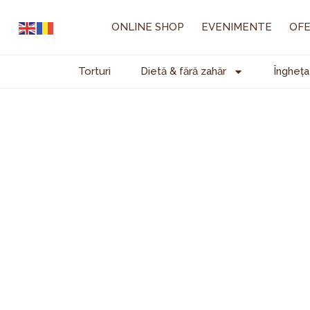
Skip
to
ONLINE SHOP
EVENIMENTE
OFE
content
Torturi
Dietă & fără zahăr
Îngheța