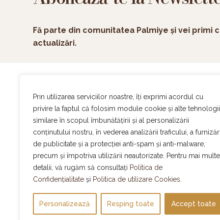
Fă parte din comunitatea Palmiye și vei primi c
actualizări.
Ac
Prin utilizarea serviciilor noastre, îți exprimi acordul cu
On
privire la faptul că folosim module cookie și alte tehnologii
Ev
similare în scopul îmbunătățirii și al personalizării
Of
conținutului nostru, în vederea analizării traficului, a furnizări
De
de publicitate și a protecției anti-spam și anti-malware,
Program normal
Ca
Atelier Palmiye
:
Luni – Sambata | 8:30-16:00
precum și împotriva utilizării neautorizate. Pentru mai multe
Bl
Promenada Mall:
Luni – Duminica | 10:00-22:00
detalii, vă rugăm să consultați
Politica de
DN1 Value Center:
Luni – Duminica | 9:00-21:00
Me
Confidențialitate
și
Politica de utilizare Cookies.
AFI Cotroceni:
Luni – Duminica | 10:00-22:00
Co
Personalizează
Resping toate
Accept toate