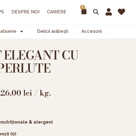
0
Cart
PS
DESPRE NOI
CARIERE
atiserie
Delicii arăbești
Accesorii
 ELEGANT CU
PERLUTE
226,00
lei
/ kg.
 nutriționale & alergeni
nzii (0)